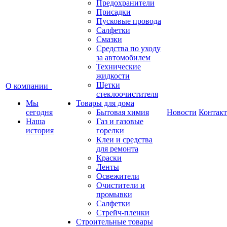
Предохранители
Присадки
Пусковые провода
Салфетки
Смазки
Средства по уходу
за автомобилем
Технические
жидкости
Щетки
О компании
стеклоочистителя
Мы
Товары для дома
сегодня
Бытовая химия
Новости
Контак
Наша
Газ и газовые
история
горелки
Клеи и средства
для ремонта
Краски
Ленты
Освежители
Очистители и
промывки
Салфетки
Стрейч-пленки
Строительные товары