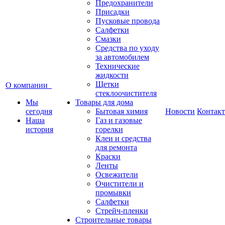
Предохранители
Присадки
Пусковые провода
Салфетки
Смазки
Средства по уходу
за автомобилем
Технические
жидкости
Щетки
О компании
стеклоочистителя
Мы
Товары для дома
сегодня
Бытовая химия
Новости
Контак
Наша
Газ и газовые
история
горелки
Клеи и средства
для ремонта
Краски
Ленты
Освежители
Очистители и
промывки
Салфетки
Стрейч-пленки
Строительные товары