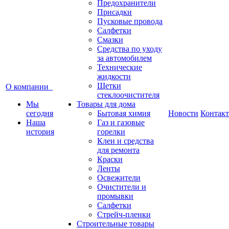
Предохранители
Присадки
Пусковые провода
Салфетки
Смазки
Средства по уходу
за автомобилем
Технические
жидкости
Щетки
О компании
стеклоочистителя
Мы
Товары для дома
сегодня
Бытовая химия
Новости
Контак
Наша
Газ и газовые
история
горелки
Клеи и средства
для ремонта
Краски
Ленты
Освежители
Очистители и
промывки
Салфетки
Стрейч-пленки
Строительные товары