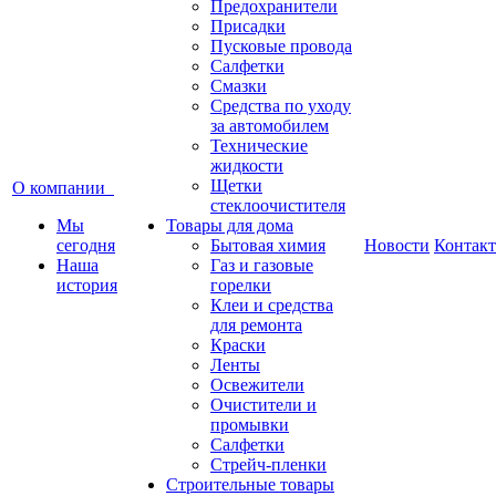
Предохранители
Присадки
Пусковые провода
Салфетки
Смазки
Средства по уходу
за автомобилем
Технические
жидкости
Щетки
О компании
стеклоочистителя
Мы
Товары для дома
сегодня
Бытовая химия
Новости
Контак
Наша
Газ и газовые
история
горелки
Клеи и средства
для ремонта
Краски
Ленты
Освежители
Очистители и
промывки
Салфетки
Стрейч-пленки
Строительные товары