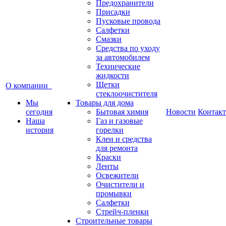
Предохранители
Присадки
Пусковые провода
Салфетки
Смазки
Средства по уходу
за автомобилем
Технические
жидкости
Щетки
О компании
стеклоочистителя
Мы
Товары для дома
сегодня
Бытовая химия
Новости
Контак
Наша
Газ и газовые
история
горелки
Клеи и средства
для ремонта
Краски
Ленты
Освежители
Очистители и
промывки
Салфетки
Стрейч-пленки
Строительные товары