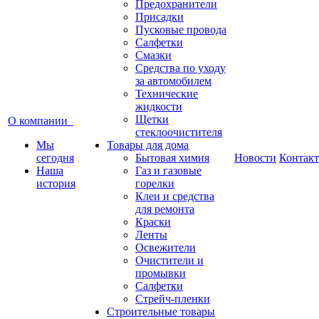
Предохранители
Присадки
Пусковые провода
Салфетки
Смазки
Средства по уходу
за автомобилем
Технические
жидкости
Щетки
О компании
стеклоочистителя
Мы
Товары для дома
сегодня
Бытовая химия
Новости
Контак
Наша
Газ и газовые
история
горелки
Клеи и средства
для ремонта
Краски
Ленты
Освежители
Очистители и
промывки
Салфетки
Стрейч-пленки
Строительные товары