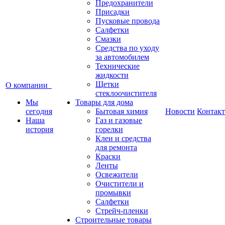
Предохранители
Присадки
Пусковые провода
Салфетки
Смазки
Средства по уходу
за автомобилем
Технические
жидкости
Щетки
О компании
стеклоочистителя
Мы
Товары для дома
сегодня
Бытовая химия
Новости
Контак
Наша
Газ и газовые
история
горелки
Клеи и средства
для ремонта
Краски
Ленты
Освежители
Очистители и
промывки
Салфетки
Стрейч-пленки
Строительные товары