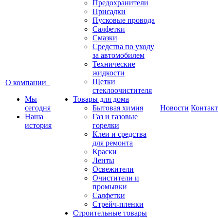
Предохранители
Присадки
Пусковые провода
Салфетки
Смазки
Средства по уходу
за автомобилем
Технические
жидкости
Щетки
О компании
стеклоочистителя
Мы
Товары для дома
сегодня
Бытовая химия
Новости
Контак
Наша
Газ и газовые
история
горелки
Клеи и средства
для ремонта
Краски
Ленты
Освежители
Очистители и
промывки
Салфетки
Стрейч-пленки
Строительные товары