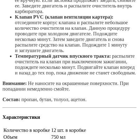
ее вручную. Если заслонка продолжает заедать, снимите
ее. Заведите двигатель и распылите очиститель внутрь
карбюратора.
Клапан PVC (клапан вентиляции картера):
отсоедините корпус клапана и распылите небольшое
количество очистителя на клапан. Данную процедуру
проводите при холодном двигателе. Подождите
несколько минут. Затем заведите двигатель и снова
распылите средство на клапан. Подождите 1 минуту
и заглушите двигатель.
Температурный датчик впускного тракта:
распылите
очиститель на клапан при выключенном зажигании,
подождите несколько минут. Подвигайте клапан вперед
и назад до тех пор, пока движение не станет свободным.
Внимание:
Не наносите на окрашенные поверхности. При
попадании немедленно смойте.
Состав:
пропан, бутан, толуол, ацетон.
Характеристики
Количество в коробке
12 шт. в коробке
Объем
750 мл