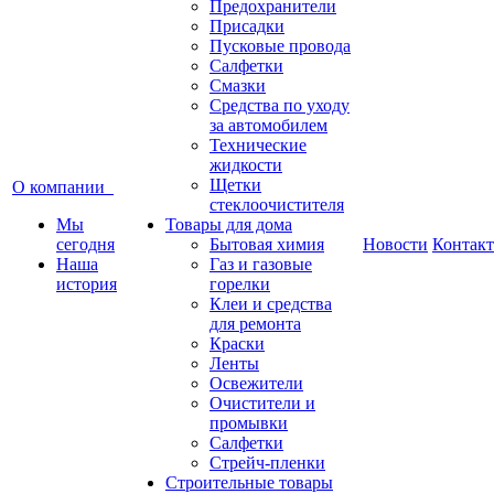
Предохранители
Присадки
Пусковые провода
Салфетки
Смазки
Средства по уходу
за автомобилем
Технические
жидкости
Щетки
О компании
стеклоочистителя
Мы
Товары для дома
сегодня
Бытовая химия
Новости
Контак
Наша
Газ и газовые
история
горелки
Клеи и средства
для ремонта
Краски
Ленты
Освежители
Очистители и
промывки
Салфетки
Стрейч-пленки
Строительные товары