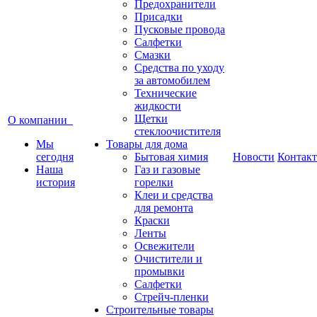
Предохранители
Присадки
Пусковые провода
Салфетки
Смазки
Средства по уходу
за автомобилем
Технические
жидкости
Щетки
О компании
стеклоочистителя
Мы
Товары для дома
сегодня
Бытовая химия
Новости
Контак
Наша
Газ и газовые
история
горелки
Клеи и средства
для ремонта
Краски
Ленты
Освежители
Очистители и
промывки
Салфетки
Стрейч-пленки
Строительные товары