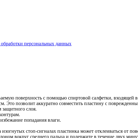
бработки персональных данных
ываемую поверхность с помощью спиртовой салфетки, входящей в
см. Это позволит аккуратно совместить пластину с поврежденны
 защитного слоя.
контурам.
о избежание попадания влаги.
 изогнутых стоп-сигналах пластинка может отклеиваться от пов
лоном вокруг среднего пальца и подержите в течение двух мину