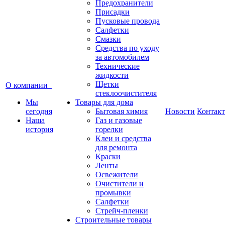
Предохранители
Присадки
Пусковые провода
Салфетки
Смазки
Средства по уходу
за автомобилем
Технические
жидкости
Щетки
О компании
стеклоочистителя
Мы
Товары для дома
сегодня
Бытовая химия
Новости
Контак
Наша
Газ и газовые
история
горелки
Клеи и средства
для ремонта
Краски
Ленты
Освежители
Очистители и
промывки
Салфетки
Стрейч-пленки
Строительные товары