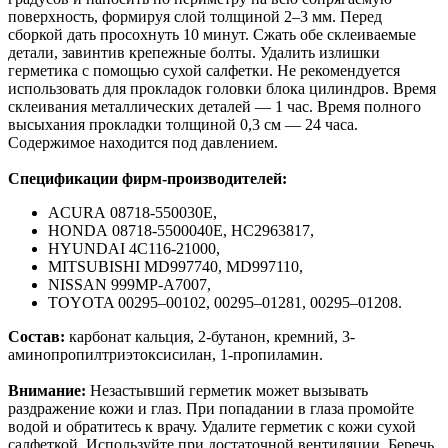
поверхность, формируя слой толщиной 2–3 мм. Перед
сборкой дать просохнуть 10 минут. Сжать обе склеиваемые
детали, завинтив крепежные болты. Удалить излишки
герметика с помощью сухой салфетки. Не рекомендуется
использовать для прокладок головки блока цилиндров. Время
склеивания металлических деталей — 1 час. Время полного
высыхания прокладки толщиной 0,3 см — 24 часа.
Содержимое находится под давлением.
Спецификации фирм-производителей:
ACURA 08718-550030E,
HONDA 08718-5500040E, HC2963817,
HYUNDAI 4C116-21000,
MITSUBISHI MD997740, MD997110,
NISSAN 999MP-A7007,
TOYOTA 00295–00102, 00295–01281, 00295–01208.
Состав:
карбонат кальция, 2-бутанон, кремний, 3-
аминопропилтриэтоксисилан, 1-пропиламин.
Внимание:
Незастывший герметик может вызывать
раздражение кожи и глаз. При попадании в глаза промойте
водой и обратитесь к врачу. Удалите герметик с кожи сухой
салфеткой. Используйте при достаточной вентиляции. Беречь