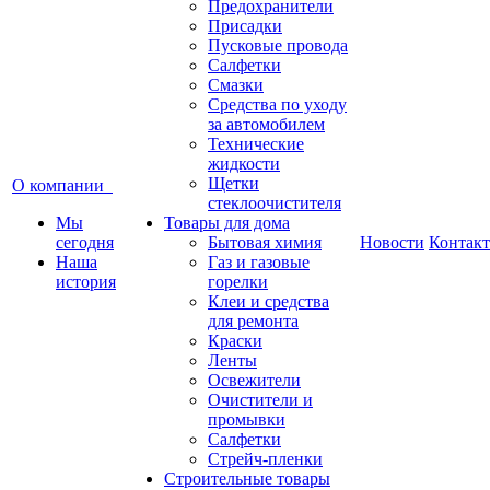
Предохранители
Присадки
Пусковые провода
Салфетки
Смазки
Средства по уходу
за автомобилем
Технические
жидкости
Щетки
О компании
стеклоочистителя
Мы
Товары для дома
сегодня
Бытовая химия
Новости
Контак
Наша
Газ и газовые
история
горелки
Клеи и средства
для ремонта
Краски
Ленты
Освежители
Очистители и
промывки
Салфетки
Стрейч-пленки
Строительные товары