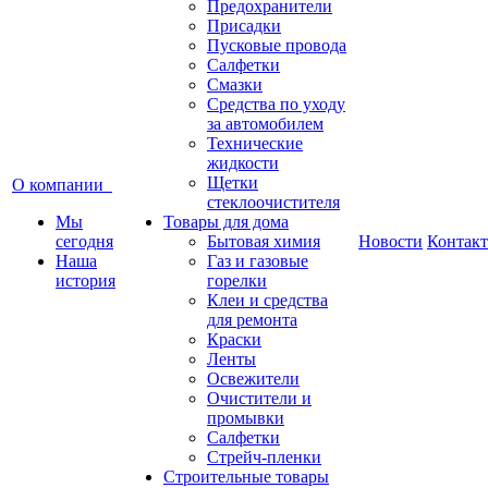
Предохранители
Присадки
Пусковые провода
Салфетки
Смазки
Средства по уходу
за автомобилем
Технические
жидкости
Щетки
О компании
стеклоочистителя
Мы
Товары для дома
сегодня
Бытовая химия
Новости
Контак
Наша
Газ и газовые
история
горелки
Клеи и средства
для ремонта
Краски
Ленты
Освежители
Очистители и
промывки
Салфетки
Стрейч-пленки
Строительные товары