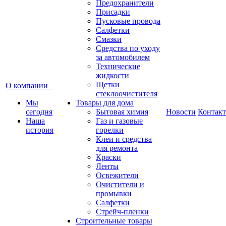
Предохранители
Присадки
Пусковые провода
Салфетки
Смазки
Средства по уходу
за автомобилем
Технические
жидкости
Щетки
О компании
стеклоочистителя
Мы
Товары для дома
сегодня
Бытовая химия
Новости
Контак
Наша
Газ и газовые
история
горелки
Клеи и средства
для ремонта
Краски
Ленты
Освежители
Очистители и
промывки
Салфетки
Стрейч-пленки
Строительные товары