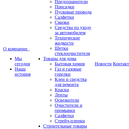
Предохранители
Присадки
Пусковые провода
Салфетки
Смазки
Средства по уходу
за автомобилем
Технические
жидкости
Щетки
О компании
стеклоочистителя
Мы
Товары для дома
сегодня
Бытовая химия
Новости
Контак
Наша
Газ и газовые
история
горелки
Клеи и средства
для ремонта
Краски
Ленты
Освежители
Очистители и
промывки
Салфетки
Стрейч-пленки
Строительные товары