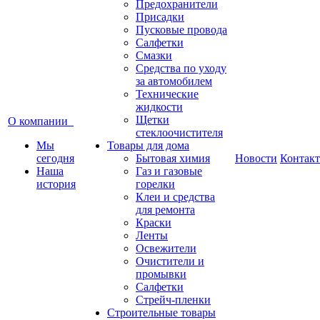
Предохранители
Присадки
Пусковые провода
Салфетки
Смазки
Средства по уходу
за автомобилем
Технические
жидкости
Щетки
О компании
стеклоочистителя
Мы
Товары для дома
сегодня
Бытовая химия
Новости
Контак
Наша
Газ и газовые
история
горелки
Клеи и средства
для ремонта
Краски
Ленты
Освежители
Очистители и
промывки
Салфетки
Стрейч-пленки
Строительные товары