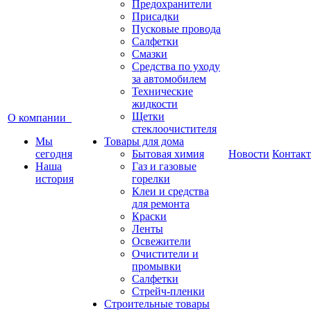
Предохранители
Присадки
Пусковые провода
Салфетки
Смазки
Средства по уходу
за автомобилем
Технические
жидкости
Щетки
О компании
стеклоочистителя
Мы
Товары для дома
сегодня
Бытовая химия
Новости
Контак
Наша
Газ и газовые
история
горелки
Клеи и средства
для ремонта
Краски
Ленты
Освежители
Очистители и
промывки
Салфетки
Стрейч-пленки
Строительные товары